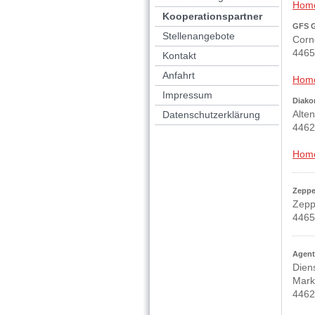
Hom
Kooperationspartner
GFS Ge
Stellenangebote
Corne
4465
Kontakt
Anfahrt
Hom
Impressum
Diako
Alten
Datenschutzerklärung
4462
Hom
Zeppe
Zeppe
4465
Agentu
Dien
Mark
4462