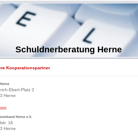
Schuldnerberatung Herne
re Kooperationspartner
 Herne
rich-Ebert-Platz 2
3 Herne
page
asverband Herne e.V.
lstr. 16
3 Herne