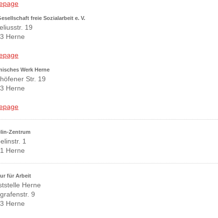
epage
sellschaft freie Sozialarbeit e. V.
liusstr. 19
3 Herne
epage
nisches Werk Herne
höfener Str. 19
3 Herne
epage
lin-Zentrum
linstr. 1
1 Herne
r für Arbeit
ststelle Herne
grafenstr. 9
3 Herne